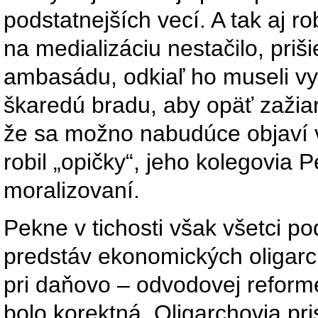
podstatnejších vecí. A tak aj r
na medializáciu nestačilo, priš
ambasádu, odkiaľ ho museli vy
škaredú bradu, aby opäť zažiari
že sa možno nabudúce objaví 
robil „opičky“, jeho kolegovia P
moralizovaní.
Pekne v tichosti však všetci p
predstáv ekonomických oligarch
pri daňovo – odvodovej reforme
bolo korektná. Oligarchovia pri