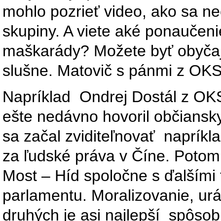
mohlo pozrieť video, ako sa ne
skupiny. A viete aké ponaučenie
maškarády? Možete byť obyčaj
slušne. Matovič s pánmi z OKS 
Napríklad Ondrej Dostál z OKS 
ešte nedávno hovoril občiansky
sa začal zviditeľnovať napríkla
za ľudské práva v Číne. Potom 
Most – Híd spoločne s ďalšími
parlamentu. Moralizovanie, ur
druhých je asi najlepší spôso