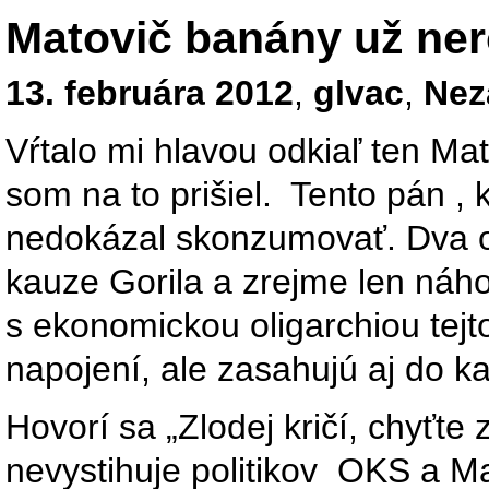
Matovič banány už ne
13. februára 2012
,
glvac
,
Nez
Vŕtalo mi hlavou odkiaľ ten Ma
som na to prišiel. Tento pán ,
nedokázal skonzumovať. Dva o
kauze Gorila a zrejme len ná
s ekonomickou oligarchiou tejto
napojení, ale zasahujú aj do k
Hovorí sa „Zlodej kričí, chyťte 
nevystihuje politikov OKS a Ma