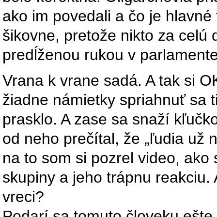
ako im povedali a čo je hlavné 
šikovne, pretože nikto za celú 
predĺženou rukou v parlamente
Vrana k vrane sadá. A tak si 
žiadne námietky spriahnuť sa ti
prasklo. A zase sa snaží kľuč
od neho prečítal, že „ľudia už 
na to som si pozrel video, ako
skupiny a jeho trápnu reakciu.
vreci?
Podarí sa tomuto človeku ešte