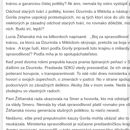
tvárou a garanciou čistej politiky? Ak áno, nemala by ostro vystúpiť p
Odchod starých tvárí z politiky, koniec Dzurindu a Mikloša a nástu
Gorila zrejme uspokojí protestujúcich, no aj tých ktorí síce do ulíc n
niektorých je zásadný odchod starých tvári, no rovnako dôležité, mož
nich. Budú iní, lepší?
Lucia Žitňanská má na bilbordoch napísané: ,,Boj za spravodlivosť
tvárou, za ktorú sa Dzurinda s Miklošom skrývajú, pretože sa boja vy
tváre. A kryje ľudí, ktorí podľa Gorily pripravili túto krajinu o miliard
spravodlivosť? Podľa mňa je to spolupáchateľstvo.
Keď pred dvoma rokmi prepukla kauza prania špinavých peňazí v S
ďalšími za Dzurindu. Predseda SDKÚ vtedy presviedčal, že ich stran
potieraní korupcie, v transparentnosti. To isté robí dnes ministerka 
hovorí o svojich úspechoch, o zmenách v justícii. No v strane spolup
podozrivých zo závažných deliktov. Akoby žila v inom svete. Nedá sa
zlodejinu vo vlastných radoch.
Pani Žitňanská rada ukazovala na Smer a hovorila, kto má odstúpi
za vlády Smeru. Nemala by však spravodlivosť platiť rovnako pre v
Žitňanská novou generácia slušných politikov, tu niečo nesedí.
Nedávno, ešte pred prepuknutím kauzy Gorila mohla ukázať ako to 
neukázala. Ministerka spravodlivosti je súčasne predsedníčkou kra
dvoma mesiacmi nevyvodili v tejto organizácii personálne dôsledky