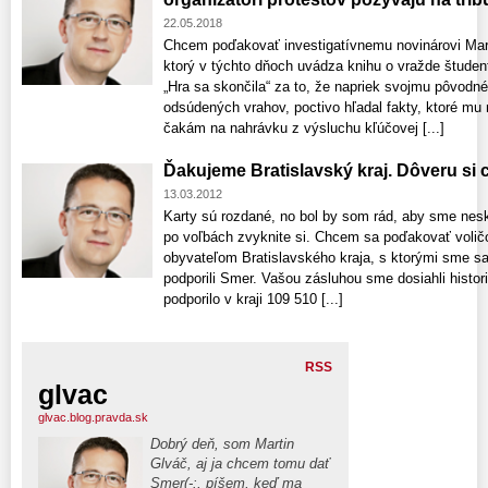
22.05.2018
Chcem poďakovať investigatívnemu novinárovi Mart
ktorý v týchto dňoch uvádza knihu o vražde štude
„Hra sa skončila“ za to, že napriek svojmu pôvodn
odsúdených vrahov, poctivo hľadal fakty, ktoré mu n
čakám na nahrávku z výsluchu kľúčovej [...]
Ďakujeme Bratislavský kraj. Dôveru si 
13.03.2012
Karty sú rozdané, no bol by som rád, aby sme nes
po voľbách zvyknite si. Chcem sa poďakovať volič
obyvateľom Bratislavského kraja, s ktorými sme sa
podporili Smer. Vašou zásluhou sme dosiahli histor
podporilo v kraji 109 510 [...]
RSS
glvac
glvac.blog.pravda.sk
Dobrý deň, som Martin
Glváč, aj ja chcem tomu dať
Smer(-:, píšem, keď ma