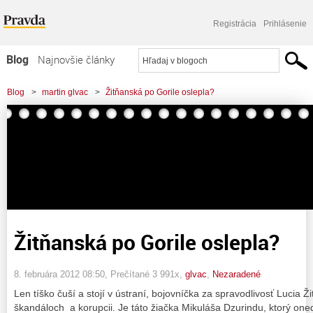
Registrácia
Prihlásenie
Blog
Najnovšie články
Najčítanejšie články
Blog
>
martin glvac
>
Žitňanská po Gorile oslepla?
Najkomentovanejšie články
Zoznam blogov
Komerčné blogy
Žitňanská po Gorile oslepla?
8. februára 2012 08:50
, Prečítané 3 991x,
glvac
,
Nezaradené
Len tíško čuší a stojí v ústraní, bojovníčka za spravodlivosť Lucia 
škandáloch a korupcii. Je táto žiačka Mikuláša Dzurindu, ktorý on