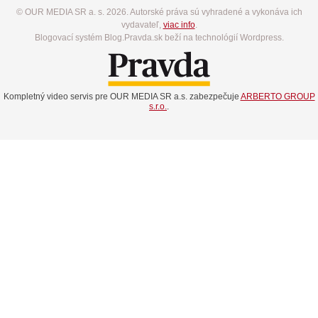
© OUR MEDIA SR a. s. 2026. Autorské práva sú vyhradené a vykonáva ich
vydavateľ,
viac info
.
Blogovací systém Blog.Pravda.sk beží na technológií Wordpress.
Kompletný video servis pre OUR MEDIA SR a.s. zabezpečuje
ARBERTO GROUP
s.r.o.
.