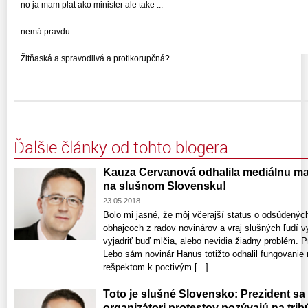
no ja mam plat ako minister ale take ...
nemá pravdu ...
Žitňaská a spravodlivá a protikorupčná?... ...
Ďalšie články od tohto blogera
Kauza Cervanová odhalila mediálnu mafiu
na slušnom Slovensku!
23.05.2018
Bolo mi jasné, že môj včerajší status o odsúdenýc
obhajcoch z radov novinárov a vraj slušných ľudí vy
vyjadriť buď mlčia, alebo nevidia žiadny problém.
Lebo sám novinár Hanus totižto odhalil fungovanie
rešpektom k poctivým [...]
Toto je slušné Slovensko: Prezident sa
organizátori protestov pozývajú na tri