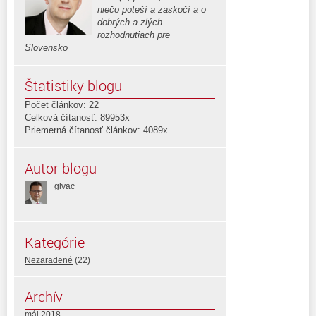
niečo poteší a zaskočí a o
dobrých a zlých
rozhodnutiach pre
Slovensko
Štatistiky blogu
Počet článkov: 22
Celková čítanosť: 89953x
Priemerná čítanosť článkov: 4089x
Autor blogu
glvac
Kategórie
Nezaradené
(22)
Archív
máj 2018