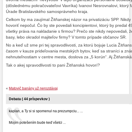
(dôslednému pokračovateľovi Vavríka) Ivanovi Nesrovnalovi, ktorý 
Úrade Bratislavského samosprávneho kraja.
Celkom by ma zaujímal Žitňanskej názor na privatizáciu SPP. Nikdy 
hovoriť nepočul. Čo by ste povedali koncipientovi, ktorý by predal 
všetky práva na nakladanie s firmou? Prečo ste nikdy nepovedali, že 
basy, lebo okradol majiteľov firmy? V tomto prípade občanov SR.
No a keď už sme pri tej spravodlivosti, za ktorú bojuje Lucia Žitňans
časom v kauze prideľovania mestských bytov, keď sa straníci a znám
nehnuteľnostiam v centre mesta, doslova za „5 korún“. Aj Žitňanská 
Tak o akej spravodlivosti to pani Žitňanská hovorí?
«
Matovič banány už nerozdávaj
Debata ( 44 príspevkov )
kaplan, a Ty si si spomenul na prezumpciu... ...
Mojím potešením bude keď všetci ...